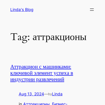
Skip
Linda's Blog
to
content
Tag:
аттракционы
Аттракцион с машинками:
ключевой элемент успеха в
индустрии развлечений
Aug 13, 2024
—
Linda
by
in
Аттракционы
, 
Бизнес-