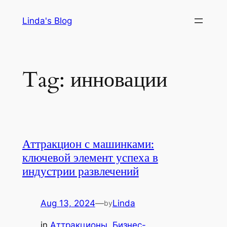
Skip
Linda's Blog
to
content
Tag:
инновации
Аттракцион с машинками:
ключевой элемент успеха в
индустрии развлечений
Aug 13, 2024
—
Linda
by
in
Аттракционы
, 
Бизнес-